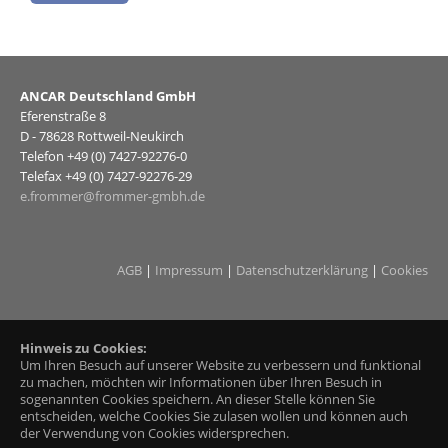
ANCAR Deutschland GmbH
Eferenstraße 8
D - 78628 Rottweil-Neukirch
Telefon +49 (0) 7427-92276-0
Telefax +49 (0) 7427-92276-29
e.frommer@frommer-gmbh.de
AGB
|
Impressum
|
Datenschutzerklärung
|
Cookies
Hinweis zu Cookies:
Um Ihren Besuch auf unserer Website zu verbessern und funktional
zu machen, möchten wir Informationen über Ihren Besuch in
sogenannten Cookies speichern. An dieser Stelle können Sie
entscheiden, welche Cookies Sie zulasen wollen und können auch
der Verwendung von Cookies widersprechen.