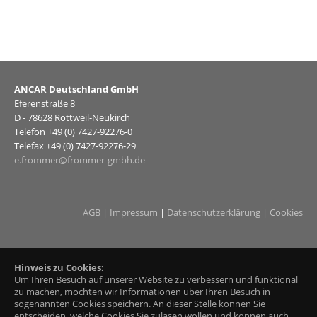
ANCAR Deutschland GmbH
Eferenstraße 8
D - 78628 Rottweil-Neukirch
Telefon +49 (0) 7427-92276-0
Telefax +49 (0) 7427-92276-29
e.frommer@frommer-gmbh.de
AGB
|
Impressum
|
Datenschutzerklärung
|
Cookies
Hinweis zu Cookies:
Um Ihren Besuch auf unserer Website zu verbessern und funktional
zu machen, möchten wir Informationen über Ihren Besuch in
sogenannten Cookies speichern. An dieser Stelle können Sie
entscheiden, welche Cookies Sie zulasen wollen und können auch