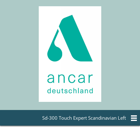
Sd-300 Touch Expert Scandinavian Left