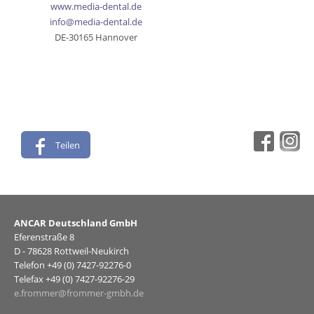
www.media-dental.de
info@media-dental.de
DE-30165 Hannover
Teilen
ANCAR Deutschland GmbH
Eferenstraße 8
D - 78628 Rottweil-Neukirch
Telefon +49 (0) 7427-92276-0
Telefax +49 (0) 7427-92276-29
e.frommer@frommer-gmbh.de