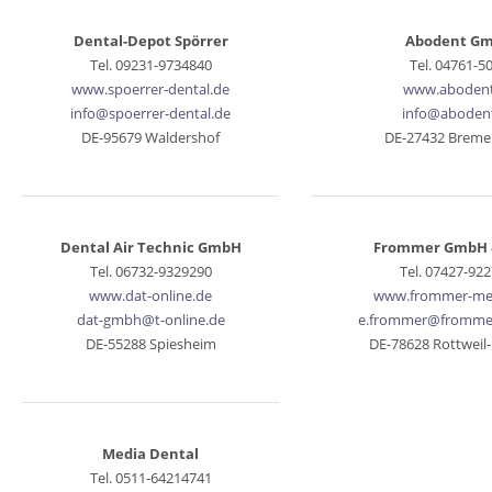
Dental-Depot Spörrer
Abodent G
Tel. 09231-9734840
Tel. 04761-5
www.spoerrer-dental.de
www.abodent
info@spoerrer-dental.de
info@aboden
DE-95679 Waldershof
DE-27432 Breme
Dental Air Technic GmbH
Frommer GmbH 
Tel. 06732-9329290
Tel. 07427-922
www.dat-online.de
www.frommer-med
dat-gmbh@t-online.de
e.frommer@fromme
DE-55288 Spiesheim
DE-78628 Rottweil
Media Dental
Tel. 0511-64214741