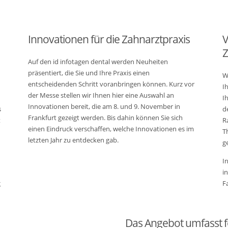
Innovationen für die Zahnarztpraxis
V
Z
Auf den id infotagen dental werden Neuheiten
präsentiert, die Sie und Ihre Praxis einen
W
entscheidenden Schritt voranbringen können. Kurz vor
I
der Messe stellen wir Ihnen hier eine Auswahl an
I
Innovationen bereit, die am 8. und 9. November in
s
d
Frankfurt gezeigt werden. Bis dahin können Sie sich
t
R
einen Eindruck verschaffen, welche Innovationen es im
T
letzten Jahr zu entdecken gab.
g
I
i
g
F
Das Angebot umfasst 