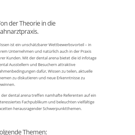
on der Theorie in die
ahnarztpraxis.
issen ist ein unschätzbarer Wettbewerbsvorteil – in
hrem Unternehmen und natürlich auch in der Praxis
hrer Kunden. Mit der dental arena bietet die id infotage
ental Ausstellern und Besuchern attraktive
ahmenbedingungen dafür, Wissen zu teilen, aktuelle
hemen zu diskutieren und neue Erkennt­nisse zu
ewinnen.
n der dental arena treffen namhafte Referenten auf ein
nteressiertes Fachpublikum und beleuchten vielfältige
acetten herausragender Schwerpunktthemen.
folgende Themen: