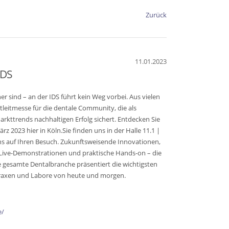
Zurück
11.01.2023
IDS
her sind – an der IDS führt kein Weg vorbei. Aus vielen
tleitmesse für die dentale Community, die als
rkttrends nachhaltigen Erfolg sichert. Entdecken Sie
rz 2023 hier in Köln.Sie finden uns in der Halle 11.1 |
uns auf Ihren Besuch. Zukunftsweisende Innovationen,
Live-Demonstrationen und praktische Hands-on – die
ie gesamte Dentalbranche präsentiert die wichtigsten
raxen und Labore von heute und morgen.
e/